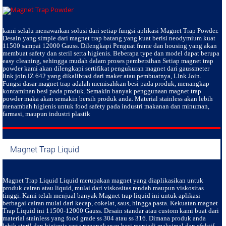
kami selalu menawarkan solusi dari setiap fungsi aplikasi Magnet Trap Powder.
Desain yang simple dari magnet trap batang yang kuat berisi neodymium kuat
11500 sampai 12000 Gauss. Dilengkapi Penguat frame dan housing yang akan
membuat safety dan steril serta higienis. Beberapa type dan model dapat berupa
easy cleaning, sehingga mudah dalam proses pembersihan Setiap magnet trap
powder kami akan dilengkapi sertifikat pengukuran magnet dari gaussmeter
link join lZ 642 yang dikalibrasi dari maker atau pembuatnya, LInk Join.
Fungsi dasar magnet trap adalah memisahkan besi pada produk, menangkap
kontaminan besi pada produk. Semakin banyak penggunaan magnet trap
powder maka akan semakin bersih produk anda. Material stainless akan lebih
menambah higienis untuk food safety pada industri makanan dan minuman,
farmasi, maupun industri plastik
Magnet Trap Liquid
Magnet Trap Liquid Liquid
merupakan magnet yang diaplikasikan untuk
produk cairan atau liquid, mulai dari viskositas rendah maupun viskositas
tinggi. Kami telah menjual banyak Magnet trap liquid ini untuk aplikasi
berbagai cairan mulai dari kecap, cokelat, saus, hingga pasta. Kekuatan magnet
Trap Liquid ini 11500-12000 Gauss. Desain standar atau custom kami buat dari
material stainless yang food grade ss 304 atau ss 316. Dimana produk anda
lebih steril dan higienis serta penangkapan besi menjadi maksimal dan efektif.