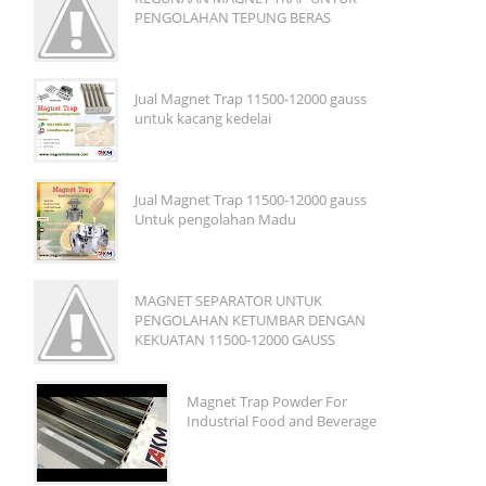
PENGOLAHAN TEPUNG BERAS
Jual Magnet Trap 11500-12000 gauss
untuk kacang kedelai
Jual Magnet Trap 11500-12000 gauss
Untuk pengolahan Madu
MAGNET SEPARATOR UNTUK
PENGOLAHAN KETUMBAR DENGAN
KEKUATAN 11500-12000 GAUSS
Magnet Trap Powder For
Industrial Food and Beverage