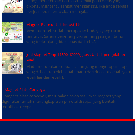
Sering menemukan batu atau kerikil pada beras yang
dikonsumsi? tentu sangat mengganggu. Jika anda sebagai
penjual beras tentu akan mengal...
Magnet Plate untuk Industri teh
Meminum Teh sudah merupakan budaya yang turun
temurun. Sarana penenang pikiran hingga sajian tamu
yang berkunjung tidak lepas dari teh. S...
Jual Magnet Trap 11500-12000 gauss Untuk pengolahan
Madu
Madu merupakan sebuah cairan yang menyerupai sirup
yang di hasilkan oleh lebah madu dari dua jenis lebah yaitu
lebah liar dan lebah b...
Magnet Plate Conveyor
Magnet plate conveyor, merupakan salah satu type magnet yang
digunakan untuk menangkap tramp metal di sepanjang bentuk
mobilisasi denga...