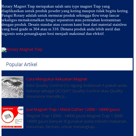
Rotary Magnet Trap
merupakan salah satu type magnet Trap yang
diaplikasikan untuk produk powder yang kering maupun tidak begitu kering.
Fungsi Rotary adalah untuk memutar produk sehingga flow tetap lancar
sekaligus memaksimalkan fungsi separation atau pemisahan kontaminan
dengan produk. Desain standar atau custom kami buat dari material stainless
yang food grade ss 304 atau ss 316. Dimana produk anda lebih steril dan
higienis serta penangkapan besi menjadi maksimal dan efektif.
Popular Artikel
Cara Mengukur Kekuatan Magnet
Edisi Quality Control (1)- Agung Ardiansah A pakah anda
bekerja sebagai QC/QA?? Quality Control atau Quality
Assurance memiliki p...
Jual Magnet Trap / Metal Cather 12000 - 14000 gauss
Magnet Trap 12000 - 14000 gauss Magnet Trap 1 2000-
14000 gauss banyak di gunakan pada industri makanan,
minuman, farmasi, untuk menangkap...