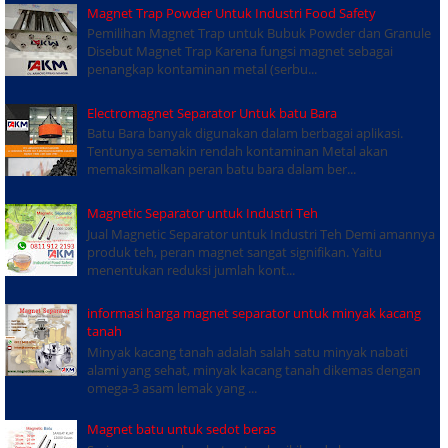
Magnet Trap Powder Untuk Industri Food Safety
Pemilihan Magnet Trap untuk Bubuk Powder dan Granule
Disebut Magnet Trap Karena fungsi magnet sebagai
penangkap kontaminan metal (serbu...
Electromagnet Separator Untuk batu Bara
Batu Bara banyak digunakan dalam berbagai aplikasi.
Tentunya semakin rendah kontaminan Metal akan
memaksimalkan peran batu bara dalam ber...
Magnetic Separator untuk Industri Teh
Jual Magnetic Separator untuk Industri Teh Demi amannya
produk teh, peran magnet sangat signifikan. Yaitu
menentukan reduksi jumlah kont...
informasi harga magnet separator untuk minyak kacang
tanah
Minyak kacang tanah adalah salah satu minyak nabati
alami yang sehat, minyak kacang tanah dikemas dengan
omega-3 asam lemak yang ...
Magnet batu untuk sedot beras